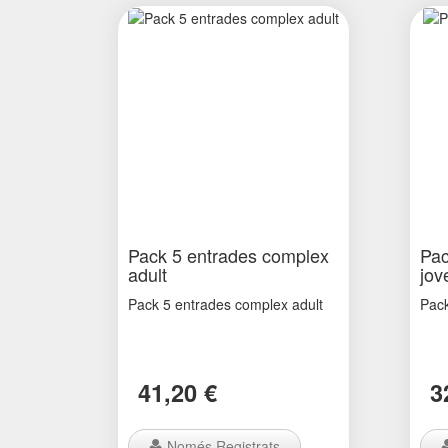
Pack 5 entrades complex
Pac
adult
jov
Pack 5 entrades complex adult
Pack
41,20 €
3
Només Registrats