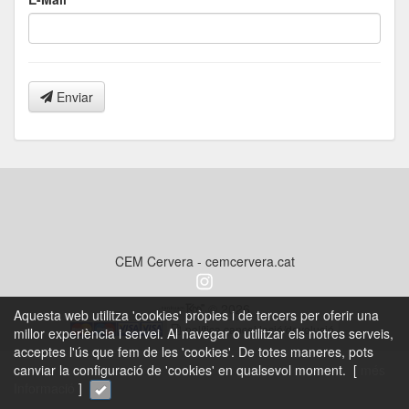
Enviar
CEM Cervera - cemcervera.cat
© 2026
Aquesta web utilitza 'cookies' pròpies i de tercers per oferir una
política cancel·lació/devolució
millor experiència i servei. Al navegar o utilitzar els notres serveis,
acceptes l'ús que fem de les 'cookies'. De totes maneres, pots
canviar la configuració de 'cookies' en qualsevol moment. [
més
Informació
]