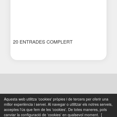
20 ENTRADES COMPLERT
Aquesta web utilitza 'cookies' pròpies i de tercers per oferir una
CEM Cervera - cemcervera.cat
millor experiència i servei. Al navegar o utilitzar els notres serveis,
acceptes l'ús que fem de les 'cookies'. De totes maneres, pots
© 2026
canviar la configuració de 'cookies' en qualsevol moment. [
més