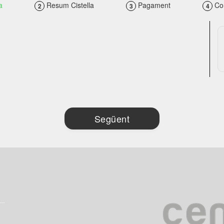
a
Resum Cistella
Pagament
Con
2
3
4
Següent