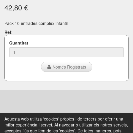
42,80 €
Pack 10 entrades complex infantil
Ref
:
Quantitat
Només Registrats
Aquesta web utilitza 'cookies' pròpies i de tercers per oferir una
CEM Cervera - cemcervera.cat
millor experiència i servei. Al navegar o utilitzar els notres serveis,
acceptes l'ús que fem de les 'cookies'. De totes maneres, pots